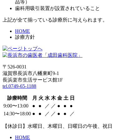
品等）
歯科用吸引装置が設置されていること
上記が全て揃っている診療所に与えられます。
HOME
診療方針
〒526-0031
滋賀県長浜市八幡東町9-1
長浜楽市生活サービス館1F
tel.0749-65-1188
診療時間
月
火
水
木
金
土
日
9:00〜13:00
●
●
／
／
●
●
●
14:30〜18:00
●
●
／
／
●
●
／
【休診日】水曜日、木曜日、日曜日の午後、祝日
HOME