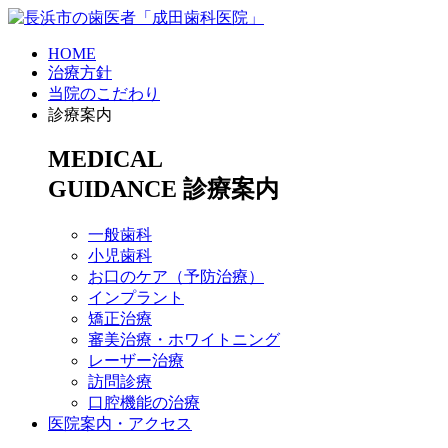
HOME
治療方針
当院のこだわり
診療案内
MEDICAL
GUIDANCE
診療案内
一般歯科
小児歯科
お口のケア（予防治療）
インプラント
矯正治療
審美治療・ホワイトニング
レーザー治療
訪問診療
口腔機能の治療
医院案内・アクセス