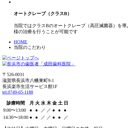
オートクレーブ（クラスB）
当院ではクラスBのオートクレーブ（高圧滅菌器）を導
様の治療を行うことが可能です
HOME
当院のこだわり
〒526-0031
滋賀県長浜市八幡東町9-1
長浜楽市生活サービス館1F
tel.0749-65-1188
診療時間
月
火
水
木
金
土
日
9:00〜13:00
●
●
／
／
●
●
●
14:30〜18:00
●
●
／
／
●
●
／