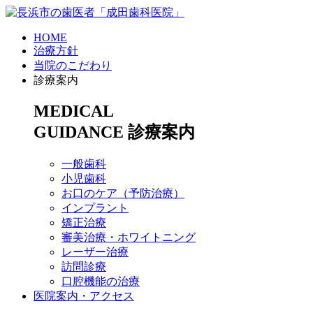
HOME
治療方針
当院のこだわり
診療案内
MEDICAL
GUIDANCE
診療案内
一般歯科
小児歯科
お口のケア（予防治療）
インプラント
矯正治療
審美治療・ホワイトニング
レーザー治療
訪問診療
口腔機能の治療
医院案内・アクセス