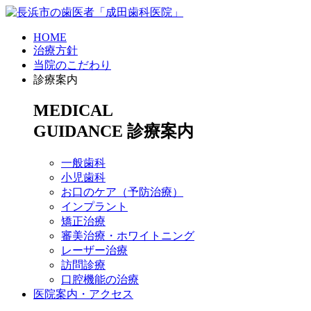
HOME
治療方針
当院のこだわり
診療案内
MEDICAL
GUIDANCE
診療案内
一般歯科
小児歯科
お口のケア（予防治療）
インプラント
矯正治療
審美治療・ホワイトニング
レーザー治療
訪問診療
口腔機能の治療
医院案内・アクセス