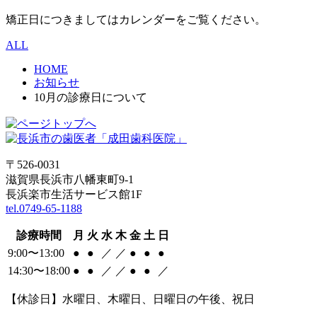
矯正日につきましてはカレンダーをご覧ください。
ALL
HOME
お知らせ
10月の診療日について
〒526-0031
滋賀県長浜市八幡東町9-1
長浜楽市生活サービス館1F
tel.0749-65-1188
診療時間
月
火
水
木
金
土
日
9:00〜13:00
●
●
／
／
●
●
●
14:30〜18:00
●
●
／
／
●
●
／
【休診日】水曜日、木曜日、日曜日の午後、祝日