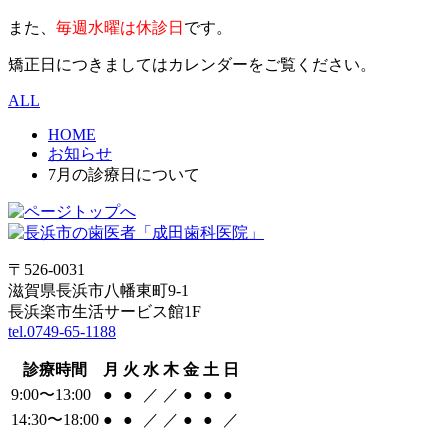
また、
毎週水曜は休診日
です。
矯正日につきましてはカレンダーをご覧ください。
ALL
HOME
お知らせ
7月の診療日について
〒526-0031
滋賀県長浜市八幡東町9-1
長浜楽市生活サービス館1F
tel.0749-65-1188
診療時間
月
火
水
木
金
土
日
9:00〜13:00
●
●
／
／
●
●
●
14:30〜18:00
●
●
／
／
●
●
／