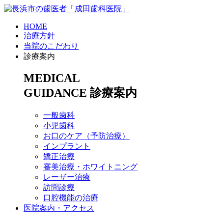
HOME
治療方針
当院のこだわり
診療案内
MEDICAL
GUIDANCE
診療案内
一般歯科
小児歯科
お口のケア（予防治療）
インプラント
矯正治療
審美治療・ホワイトニング
レーザー治療
訪問診療
口腔機能の治療
医院案内・アクセス